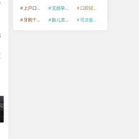
D
上户口亲子鉴定
无创孕期亲子鉴定
口腔拭子个体识别鉴定
牙刷个体识别鉴定
胎儿流产物个体识别鉴定
司法鉴定许可证
血
至