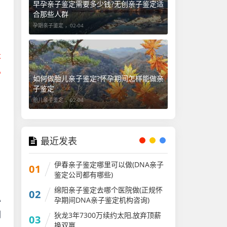
早孕亲子鉴定需要多少钱?无创亲子鉴定适
合那些人群
孕期亲子鉴定 ，
02-04
体
A
如何做胎儿亲子鉴定?怀孕期间怎样能做亲
子鉴定
胎儿亲子鉴定 ，
02-04
最近发表
伊春亲子鉴定哪里可以做(DNA亲子
01
鉴定公司都有哪些)
绵阳亲子鉴定去哪个医院做(正规怀
02
孕期间DNA亲子鉴定机构咨询)
办
狄龙3年7300万续约太阳,放弃顶薪
删
03
换双赢