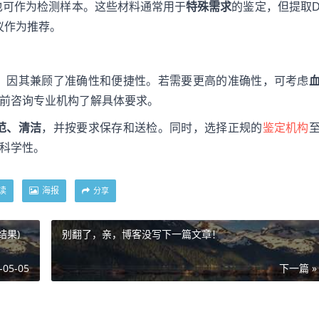
也可作为检测样本。这些材料通常用于
特殊需求
的鉴定，但提取
议作为推荐。
，因其兼顾了准确性和便捷性。若需要更高的准确性，可考虑
前咨询专业机构了解具体要求。
范、清洁
，并按要求保存和送检。同时，选择正规的
鉴定机构
科学性。
读
海报
分享
结果)
别翻了，亲，博客没写下一篇文章！
-05-05
下一篇 »