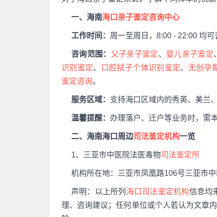
一、海南
海口亲子鉴定咨询中心
工作时间：
周一至周日，8:00 - 22:00 均
咨询范围：
父子亲子鉴定
、
婴儿亲子鉴定
识别鉴定
、
口腔拭子个体识别鉴定
、
无创孕
鉴定咨询
。
服务区域：
支持海口区域内的秀英、美兰
温馨提醒：
办理落户、迁户等业务时，需
二、海南海口周边
司法鉴定机构
一览
1、三亚市中医院法医毒物
司法鉴定所
机构所在地：三亚市凤凰路106号三亚市
声明：以上所列
海口司法鉴定机构
信息均
理、咨询建议；任何单位或个人若认为文章