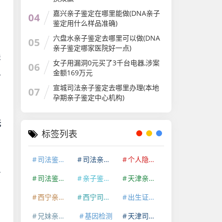
嘉兴亲子鉴定在哪里能做(DNA亲子
04
鉴定用什么样品准确)
六盘水亲子鉴定去哪里可以做(DNA
05
亲子鉴定哪家医院好一点)
样
女子用漏洞0元买了3千台电器,涉案
06
金额169万元
血
宣城司法亲子鉴定去哪里办理(本地
07
孕期亲子鉴定中心机构)
无
标签列表
司法鉴定机构
司法亲子鉴定
个人隐私亲子鉴定
有
司法鉴定资质
亲子鉴定机构
天津亲子鉴定咨询中心
西宁亲子鉴定咨询中心
西宁司法鉴定机构
出生证明亲子鉴定
兄妹亲缘关系鉴定
基因检测
天津司法鉴定机构