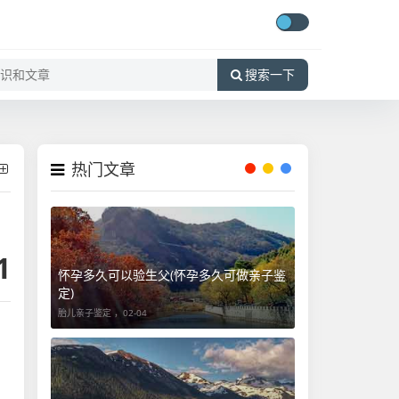
搜索一下
热门文章
1
怀孕多久可以验生父(怀孕多久可做亲子鉴
定)
胎儿亲子鉴定 ，
02-04
。