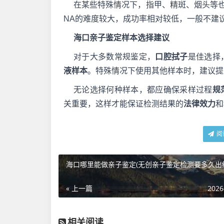
在某些特殊情况下，指甲、精斑、烟头等
NA的难度较大，成功率相对较低，一般不建
海口亲子鉴定样本选择建议
对于大多数常规鉴定，
口腔拭子
是佳选择
液样本
。特殊情况下使用其他样本时，建议提
无论选择何种样本，都应确保采样过程
规
关重要，这样才能保证检测结果的
法律效力
和
阅
海口哪里能做亲子鉴定(无创亲子鉴定检测要多久出
« 上一篇
2026
相关阅读