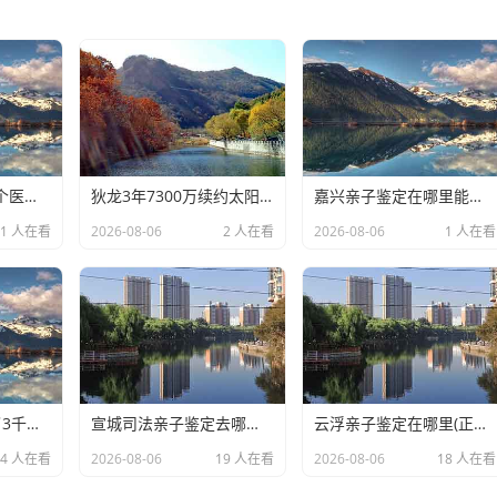
绵阳亲子鉴定去哪个医院做(正规怀孕期间DNA亲子鉴定机构咨询)
狄龙3年7300万续约太阳,放弃顶薪换双赢
嘉兴亲子鉴定在哪里能做(DNA亲子鉴定用什么样品准确)
1 人在看
2026-08-06
2 人在看
2026-08-06
1 人在看
女子用漏洞0元买了3千台电器,涉案金额169万元
宣城司法亲子鉴定去哪里办理(本地孕期亲子鉴定中心机构)
云浮亲子鉴定在哪里(正规DNA亲子鉴定中心全攻略)
14 人在看
2026-08-06
19 人在看
2026-08-06
18 人在看