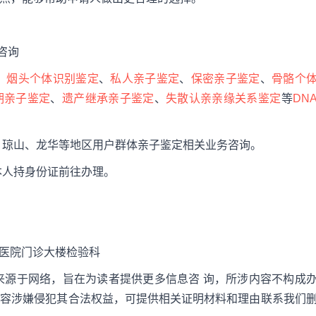
可咨询
、
烟头个体识别鉴定
、
私人亲子鉴定
、
保密亲子鉴定
、
骨骼个
期亲子鉴定
、
遗产继承亲子鉴定
、
失散认亲亲缘关系鉴定
等
DN
、琼山、龙华等地区用户群体亲子鉴定相关业务咨询。
本人持身份证前往办理。
中医院门诊大楼检验科
来源于网络，旨在为读者提供更多信息咨 询，所涉内容不构成
内容涉嫌侵犯其合法权益，可提供相关证明材料和理由联系我们