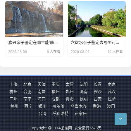
嘉兴亲子鉴定在哪里能做(DNA亲子鉴定用什么样品准确)
六盘水亲子鉴定去哪里可以做(DNA亲子鉴定哪家医院好一点)
2026-08-06
6 人在看
2026-08-06
10 人在看
上海
北京
天津
重庆
太原
沈阳
长春
南京
杭州
合肥
南昌
福州
郑州
济南
长沙
武汉
广州
南宁
海口
成都
贵阳
昆明
西安
拉萨
兰州
西宁
银川
哈尔滨
乌鲁木齐
香港
澳门
台湾
呼和浩特
石家庄
Copyright
114鉴定网
安全运行
6573
天