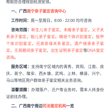
帮助您合理规划检测安排。
一、广西
南宁亲子鉴定咨询中心
工作时间：
周一至周日，8:00 - 22:00 均可咨询
咨询范围：
新生儿亲子鉴定
、
未婚亲子鉴定
、
父子关
系亲子鉴定
、
胎儿亲子鉴定
、
精斑个体识别鉴定
、
指甲
个体识别鉴定
、
兄弟亲缘关系鉴定
、
遗产继承亲子鉴
定
、
壬辰期间亲子鉴定
、
出生证明亲子鉴定
等
DNA鉴定
咨询
。
服务区域：
支持南宁区域内的青秀、宾阳、江南、良
庆、邕宁、隆安、西乡塘、武鸣、上林、横县、兴宁、
马山等地区用户群体亲子鉴定相关业务咨询。
温馨提醒：
办理落户、迁户等业务时，需本人持身份
证前往办理。
二、广西南宁周边
司法鉴定机构
一览