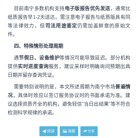
目前南宁多数机构支持
电子版报告优先发送
，通常比
纸质报告早1-2天送达。需注意电子报告与纸质版具有同
等法律效力，但
司法用途鉴定
仍需加盖鲜章的原始文
件。
四、特殊情形处理周期
遇
节假日、设备维护
等情况可能导致延迟。部分机构
提供
实时进度查询
服务，建议采样时明确询问预期出具
日期并留存查询凭证。
需要特别说明的是，本文所述周期为南宁市场
普遍情
况
，具体时效应以签订服务协议时的书面承诺为准。建
议选择资质齐全的机构，避免轻信"当日出结果"等不符合
检测科学规律的承诺。
阅读
海报
分享