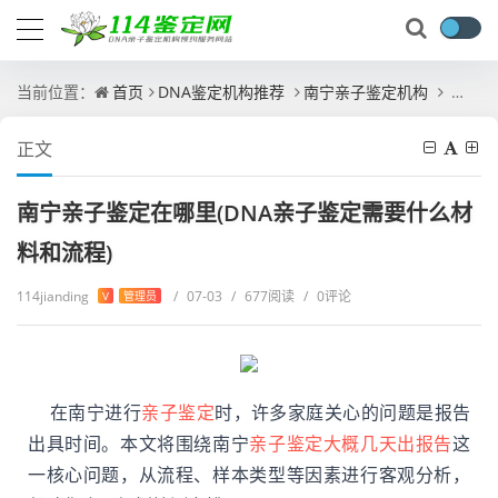
当前位置：
首页
DNA鉴定机构推荐
南宁亲子鉴定机构
南宁亲
正文
南宁亲子鉴定在哪里(DNA亲子鉴定需要什么材
料和流程)
114jianding
/
07-03
/
677阅读
/
0评论
V
管理员
在南宁进行
亲子鉴定
时，许多家庭关心的问题是报告
出具时间。本文将围绕南宁
亲子鉴定大概几天出报告
这
一核心问题，从流程、样本类型等因素进行客观分析，