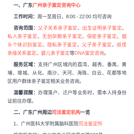
一、广东
广州亲子鉴定咨询中心
工作时间：
周一至周日，8:00 - 22:00 均可咨询
咨询范围：
父子关系亲子鉴定
、
出生证明亲子鉴定
、
私人亲子鉴定
、
无创孕期亲子鉴定
、
保密亲子鉴定
、
烟
头个体识别鉴定
、
隐私亲子鉴定
、
父子亲子鉴定
、
叔侄
亲缘关系鉴定
、
婴儿亲子鉴定
等
DNA鉴定咨询
。
服务区域：
支持广州区域内的荔湾、越秀、番禺、黄
埔、增城、从化、南沙、天河、海珠、白云、花都等地
区用户群体亲子鉴定相关业务咨询。
温馨提醒：
办理落户、迁户等业务时，需本人持身份
证前往办理。
二、广东广州周边
司法鉴定机构
一览
1、广州医科大学附属脑科医院
司法鉴定所