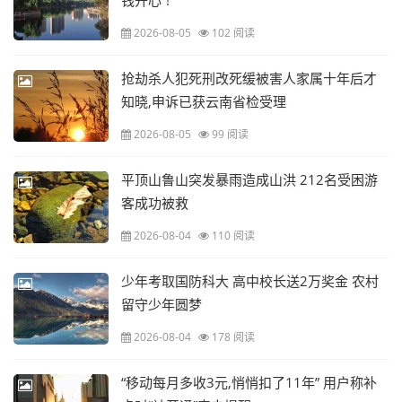
钱开心”!
2026-08-05
102 阅读
抢劫杀人犯死刑改死缓被害人家属十年后才
知晓,申诉已获云南省检受理
2026-08-05
99 阅读
平顶山鲁山突发暴雨造成山洪 212名受困游
客成功被救
2026-08-04
110 阅读
少年考取国防科大 高中校长送2万奖金 农村
留守少年圆梦
2026-08-04
178 阅读
“移动每月多收3元,悄悄扣了11年” 用户称补