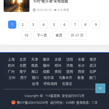
卡时“被开通”来电提醒
2026-08-03
214 阅读
1
2
3
4
5
6
7
8
9
10
下一页
末页
共 47 页
上海
北京
天津
重庆
太原
沈阳
长春
南京
杭州
合肥
南昌
福州
郑州
济南
长沙
武汉
广州
南宁
海口
成都
贵阳
昆明
西安
拉萨
兰州
西宁
银川
哈尔滨
乌鲁木齐
香港
澳门
台湾
呼和浩特
石家庄
Copyright
114鉴定网
安全运行
6572
天
豫ICP备2024102250号
运行时长：0.08秒
查询信息：7 次