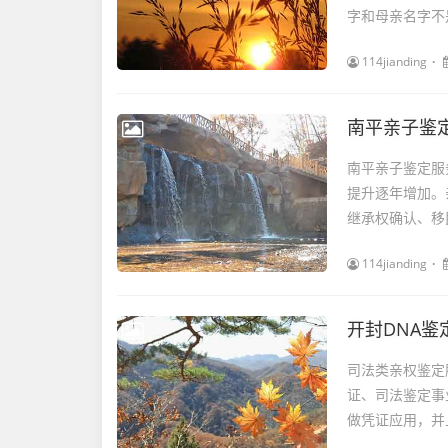
字和母亲名字不
114jianding
南平亲子鉴
南平亲子鉴定服
提升逐年增加。
继承权确认、移
114jianding
开封DNA鉴
司法类亲权鉴定
证、司法鉴定事
做凭证应用，并