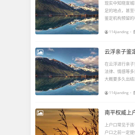
现实中知晓宣城
足的地点，甚至
鉴定机构预留的
114jianding
云浮亲子鉴定
在云浮进行亲子
法律、情感等多
大概要多久出结
114jianding
南平权威上
上户口常见于孩
户口之前一定提