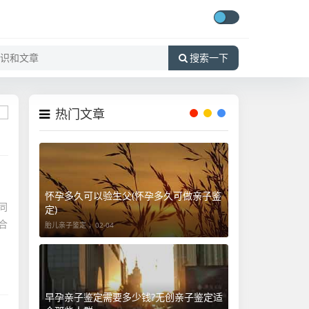
搜索一下
热门文章
怀孕多久可以验生父(怀孕多久可做亲子鉴
同
定)
合
胎儿亲子鉴定 ，
02-04
早孕亲子鉴定需要多少钱?无创亲子鉴定适