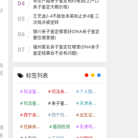
枣庄户籍亲子鉴定预约电话(上户口
04
亲子鉴定大概价格)
子
王艺迪2-4不敌张本美和止步4强 三
05
次局点被逆转
银川亲子鉴定哪里好(DNA亲子鉴定
06
要在哪里做)
福州匿名亲子鉴定在哪里(DNA亲子
07
鉴定结果会不会有问题)
及
定
标签列表
司法鉴定机构
司法亲子鉴定
个人隐私亲子鉴定
司法鉴定资质
亲子鉴定机构
天津亲子鉴定咨询中心
西宁亲子鉴定咨询中心
西宁司法鉴定机构
出生证明亲子鉴定
兄妹亲缘关系鉴定
基因检测
天津司法鉴定机构
理
名