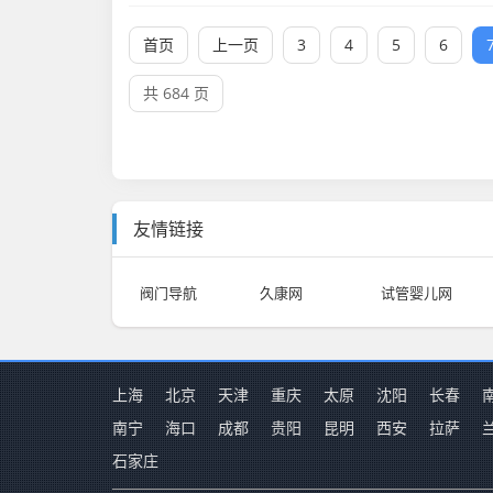
首页
上一页
3
4
5
6
共 684 页
友情链接
阀门导航
久康网
试管婴儿网
上海
北京
天津
重庆
太原
沈阳
长春
南宁
海口
成都
贵阳
昆明
西安
拉萨
石家庄