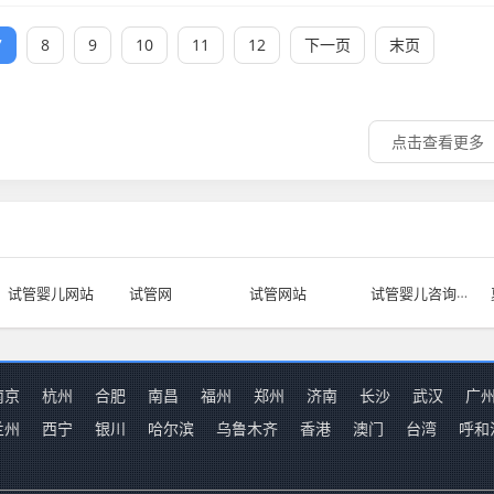
7
8
9
10
11
12
下一页
末页
点击查看更多
试管婴儿咨询机构
试管婴儿网站
试管网
试管网站
南京
杭州
合肥
南昌
福州
郑州
济南
长沙
武汉
广
兰州
西宁
银川
哈尔滨
乌鲁木齐
香港
澳门
台湾
呼和