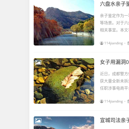
六盘水亲子鉴
亲子鉴定作为一
等场景。对于六
相关事宜。本文
114jianding
女子用漏洞0
近日，成都警方
获大量全新未拆
任职涉事电商平
114jianding
宣城司法亲