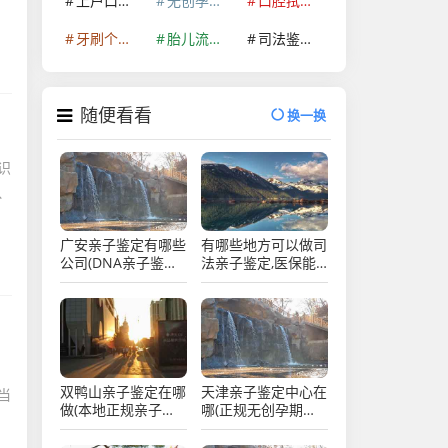
上户口亲子鉴定
无创孕期亲子鉴定
口腔拭子个体识别鉴定
牙刷个体识别鉴定
胎儿流产物个体识别鉴定
司法鉴定许可证
随便看看
换一换
识
、
广安亲子鉴定有哪些
有哪些地方可以做司
公司(DNA亲子鉴定
法亲子鉴定,医保能
什么样本比较准确)
不能用
双鸭山亲子鉴定在哪
天津亲子鉴定中心在
当
做(本地正规亲子鉴
哪(正规无创孕期亲
定机构地址)
子鉴定机构推荐)