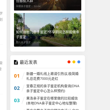
合那些人群
孕期亲子鉴定 ，
02-04
学
划
如何做胎儿亲子鉴定?怀孕期间怎样能做亲
子鉴定
胎儿亲子鉴定 ，
02-04
最近发表
查
曾
新疆一婚礼线上邀请引热议,极简婚
01
礼总花费7000元走红
宜春正规的亲子鉴定机构查询(DNA
02
亲子鉴定中心怎么样预约)
果洛亲子鉴定在哪里做的比较威信
03
(本地DNA亲子鉴定中心地址整理)