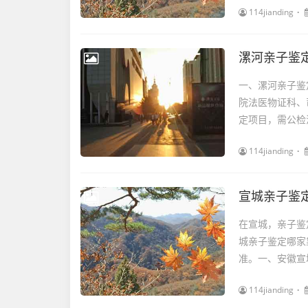
114jianding
漯河亲子鉴定
一、漯河亲子鉴
院法医物证科、
定项目，需公检
114jianding
宣城亲子鉴定
在宣城，亲子鉴
城亲子鉴定哪家
准。一、安徽宣城
114jianding