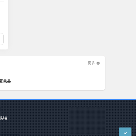
更多
夏邑县
州
浩特