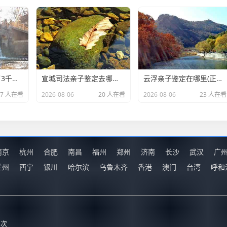
女子用漏洞0元买了3千台电器,涉案金额169万元
宣城司法亲子鉴定去哪里办理(本地孕期亲子鉴定中心机构)
云浮亲子鉴定在哪里(正规DNA亲子鉴定中心全攻略)
17 人在看
2026-08-06
20 人在看
2026-08-06
23 人在看
南京
杭州
合肥
南昌
福州
郑州
济南
长沙
武汉
广
兰州
西宁
银川
哈尔滨
乌鲁木齐
香港
澳门
台湾
呼和
 次