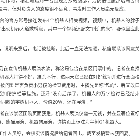
术动作时，精准地踢到一名围观男孩的腹部，男孩捂住腹部后痛苦
没事，但对负责人的态度很不满意，事发时工作人员毫无反应。
台的官方账号接连发布4个机器人相关视频，视频中，机器人的脖
并出现机器人道歉桥段，其中一个视频还配文“耐造的来”，疑似回应
园，说明来意后，电话被挂断，此后一直无法接通。私信联系该网友
仍在宣传机器人展演表演，称这是包含在景区门票中的。记者在直
“机器人打得不好，准头不行，这两天它已经在好好练功并进行全面
被问到是否负责小男孩的检查费用时，主播先是称“包的”，后又改
否加赠护栏等措施。还称“没有后续了，机器人的万字检讨已经结
晚同款的宇树机器人，价值20W，还在展演。”
记者在该景区团购页面获悉，机器人展演仅需一元钱，并在显著位置
演、熊猫展演、机器狗展演，详情页上标注为宇树G1机器人。
工作人员称，会核实该情况后给记者回电，截至发稿暂未获回复。