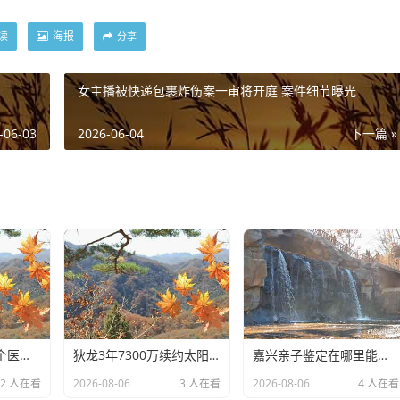
读
海报
分享
女主播被快递包裹炸伤案一审将开庭 案件细节曝光
-06-03
2026-06-04
下一篇 »
绵阳亲子鉴定去哪个医院做(正规怀孕期间DNA亲子鉴定机构咨询)
狄龙3年7300万续约太阳,放弃顶薪换双赢
嘉兴亲子鉴定在哪里能做(DNA亲子鉴定用什么样品准确)
2 人在看
2026-08-06
3 人在看
2026-08-06
4 人在看