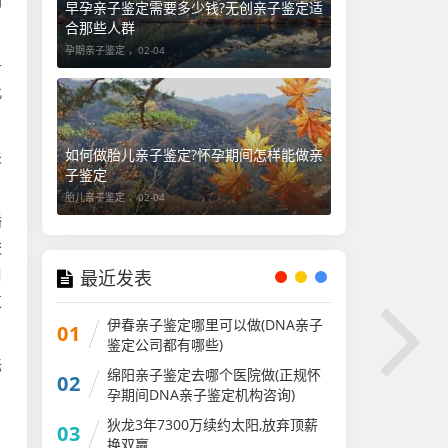
倒
早孕亲子鉴定需要多少钱?无创亲子鉴定适
合那些人群
孕期亲子鉴定 ，
02-04
子
此
如何做胎儿亲子鉴定?怀孕期间怎样能做亲
关
子鉴定
胎儿亲子鉴定 ，
02-04
播
校
口
最近发表
束
伊春亲子鉴定哪里可以做(DNA亲子
01
鉴定公司都有哪些)
标
绵阳亲子鉴定去哪个医院做(正规怀
02
孕期间DNA亲子鉴定机构咨询)
狄龙3年7300万续约太阳,放弃顶薪
03
换双赢