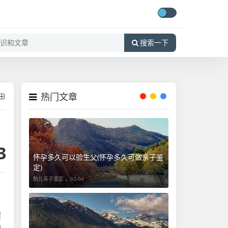
搜索一下
热门文章
3
怀孕多久可以验生父(怀孕多久可做亲子鉴
定)
胎儿亲子鉴定 ，
02-04
程