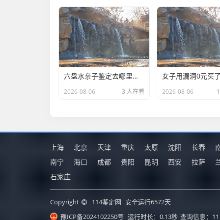
六盘水亲子鉴定去哪里可以做(DNA亲子鉴定哪家医院好一点)
2026-08-06
3 人在看
2026-08-06
上海
北京
天津
重庆
太原
沈阳
长春
南宁
海口
成都
贵阳
昆明
西安
拉萨
石家庄
Copyright
114鉴定网
安全运行
6572
天
豫ICP备2024102250号
运行时长：0.13秒
查询信息：11