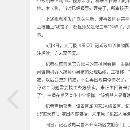
中被机器人踢到。视频显示，机器人在做出武
地。家长称，当时已经报警处理完了，所幸孩子
上述视频引发广泛关注后，涉事景区在某平
上被挂上“我错了，都怪师父是张三丰”的牌子，
事。
6月3日，大河报《看见》记者致电该植物
注后续，亦未获回复。
记者在该景区官方账号的直播间看到，主播
间咨询机器人踢到小男孩的处理后续，主播称，
准，以后会更加精准，不会再出现类似情况了。”
称这个问题需要找主办方核实，未正面回答是
了”。主播在景区宣传中介绍称：“该机器人是春
记者查询获悉，该景区属国家3A级景区。
识“每天有”。演出内容包括：未来原子机器人展
同日，记者致电乌鲁木齐高新区文旅部门，