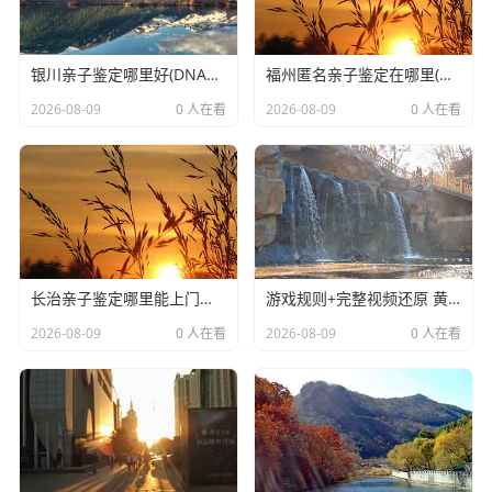
银川亲子鉴定哪里好(DNA亲子鉴定要在哪里做)
福州匿名亲子鉴定在哪里(DNA亲子鉴定结果会不会有问题)
2026-08-09
0 人在看
2026-08-09
0 人在看
长治亲子鉴定哪里能上门做(DNA亲子鉴定需要多久能出报告)
游戏规则+完整视频还原 黄子韬徐艺洋直播互扇巴掌是真的吗
2026-08-09
0 人在看
2026-08-09
0 人在看