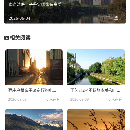
南京法医亲子鉴定哪家有资质
2026-06-04
下一篇 »
相关阅读
枣庄户籍亲子鉴定预约电话(上户口亲子鉴定大概价格)
王艺迪2-4不敌张本美和止步4强 三次局点被逆转
2026-08-09
0 人在看
2026-08-09
0 人在看