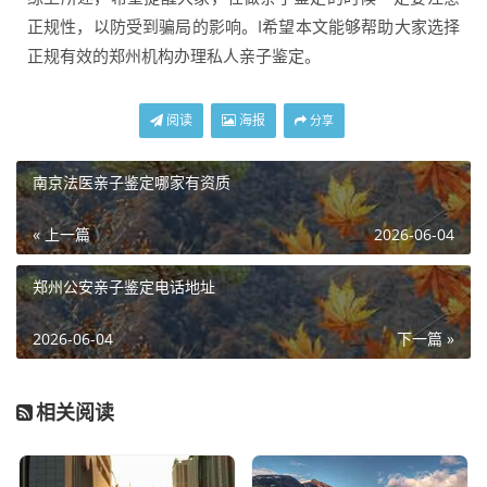
正规性，以防受到骗局的影响。I希望本文能够帮助大家选择
正规有效的郑州机构办理私人亲子鉴定。
阅读
海报
分享
南京法医亲子鉴定哪家有资质
« 上一篇
2026-06-04
郑州公安亲子鉴定电话地址
2026-06-04
下一篇 »
相关阅读