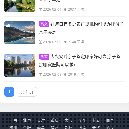
2026-03-09
2037 阅读
在海口有多少家正规机构可以办理母子
热文
亲子鉴定
2026-03-09
2140 阅读
大兴安岭亲子鉴定哪家好可靠(亲子鉴
热文
定哪家医院可以做)
2026-03-08
2019 阅读
1
共 1 页
上海
北京
天津
重庆
太原
沈阳
长春
南京
杭州
合肥
南昌
福州
郑州
济南
长沙
武汉