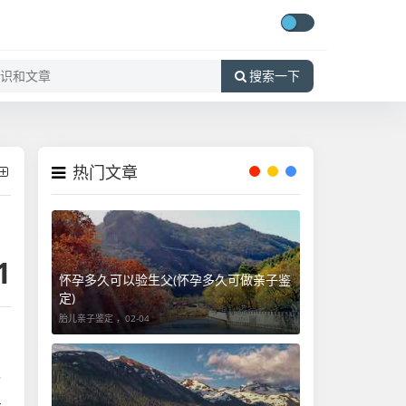
搜索一下
热门文章
1
怀孕多久可以验生父(怀孕多久可做亲子鉴
定)
胎儿亲子鉴定 ，
02-04
与
关