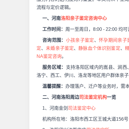
流程与定价逻辑。
一、河南
洛阳亲子鉴定咨询中心
工作时间：
周一至周日，8:00 - 22:00 均
咨询范围：
小孩亲子鉴定
、
怀孕期间亲子
定
、
未婚亲子鉴定
、
静脉血个体识别鉴定
、
NA鉴定咨询
。
服务区域：
支持洛阳区域内的嵩县、涧西
洛宁、西工、伊川、洛龙等地区用户群体亲子
温馨提醒：
办理落户、迁户等业务时，需
二、河南洛阳周边
司法鉴定机构
一览
1、河南金剑
司法鉴定中心
机构所在地：洛阳市西工区王城大道156号