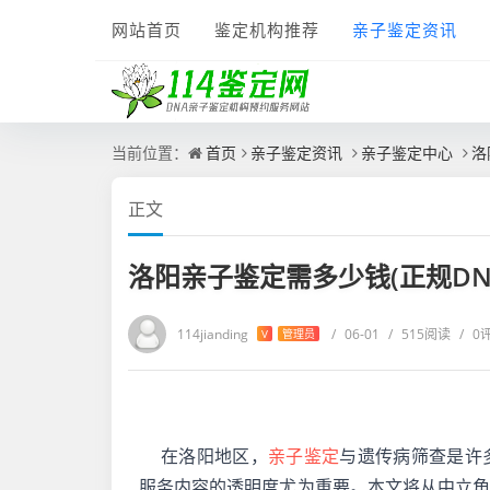
网站首页
鉴定机构推荐
亲子鉴定资讯
当前位置：
首页
亲子鉴定资讯
亲子鉴定中心
洛
正文
洛阳亲子鉴定需多少钱(正规D
114jianding
/
06-01
/
515阅读
/
0
V
管理员
在洛阳地区，
亲子鉴定
与遗传病筛查是许
服务内容的透明度尤为重要。本文将从中立