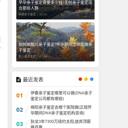
早孕亲子鉴定需要多少钱?无创亲子鉴定适
合那些人群
孕期亲子鉴定 ，
02-04
鉴
如何做胎儿亲子鉴定?怀孕期间怎样能做亲
D
子鉴定
胎儿亲子鉴定 ，
02-04
、
最近发表
伊春亲子鉴定哪里可以做(DNA亲子
01
鉴定公司都有哪些)
绵阳亲子鉴定去哪个医院做(正规怀
02
孕期间DNA亲子鉴定机构咨询)
狄龙3年7300万续约太阳,放弃顶薪
03
换双赢