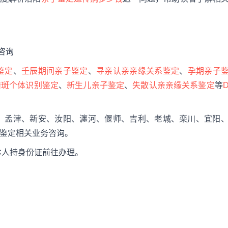
可咨询
鉴定
、
壬辰期间亲子鉴定
、
寻亲认亲亲缘关系鉴定
、
孕期亲子
精斑个体识别鉴定
、
新生儿亲子鉴定
、
失散认亲亲缘关系鉴定
等
、孟津、新安、汝阳、瀍河、偃师、吉利、老城、栾川、宜阳
鉴定相关业务咨询。
本人持身份证前往办理。