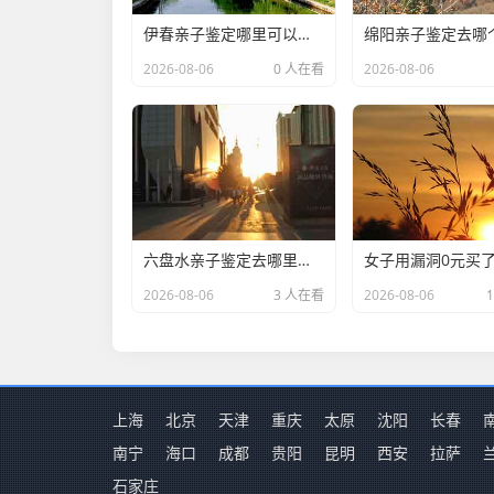
伊春亲子鉴定哪里可以做(DNA亲子鉴定公司都有哪些)
2026-08-06
0 人在看
2026-08-06
六盘水亲子鉴定去哪里可以做(DNA亲子鉴定哪家医院好一点)
2026-08-06
3 人在看
2026-08-06
上海
北京
天津
重庆
太原
沈阳
长春
南宁
海口
成都
贵阳
昆明
西安
拉萨
石家庄