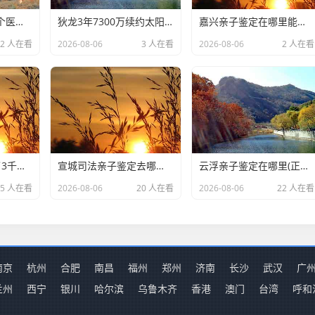
绵阳亲子鉴定去哪个医院做(正规怀孕期间DNA亲子鉴定机构咨询)
狄龙3年7300万续约太阳,放弃顶薪换双赢
嘉兴亲子鉴定在哪里能做(DNA亲子鉴定用什么样品准确)
2 人在看
2026-08-06
3 人在看
2026-08-06
2 人在看
女子用漏洞0元买了3千台电器,涉案金额169万元
宣城司法亲子鉴定去哪里办理(本地孕期亲子鉴定中心机构)
云浮亲子鉴定在哪里(正规DNA亲子鉴定中心全攻略)
15 人在看
2026-08-06
20 人在看
2026-08-06
22 人在看
南京
杭州
合肥
南昌
福州
郑州
济南
长沙
武汉
广
兰州
西宁
银川
哈尔滨
乌鲁木齐
香港
澳门
台湾
呼和