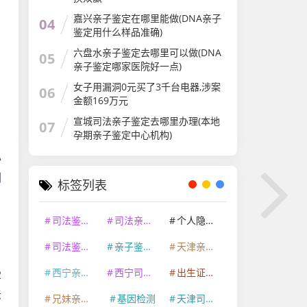
嘉兴亲子鉴定在哪里能做(DNA亲子
04
鉴定用什么样品准确)
六盘水亲子鉴定去哪里可以做(DNA
05
亲子鉴定哪家医院好一点)
女子用漏洞0元买了3千台电器,涉案
06
金额169万元
宣城司法亲子鉴定去哪里办理(本地
07
孕期亲子鉴定中心机构)
办
删
标签列表
司法鉴定机构
司法亲子鉴定
个人隐私亲子鉴定
司法鉴定资质
亲子鉴定机构
天津亲子鉴定咨询中心
西宁亲子鉴定咨询中心
西宁司法鉴定机构
出生证明亲子鉴定
2
法
兄妹亲缘关系鉴定
基因检测
天津司法鉴定机构