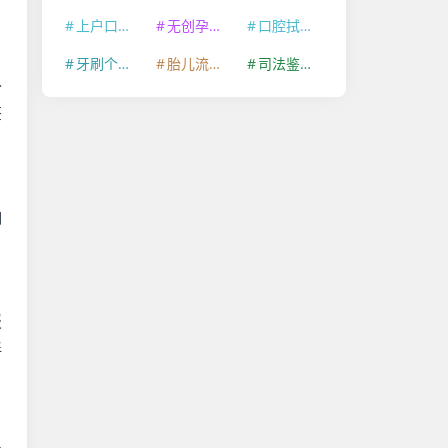
上户口亲子鉴定
无创孕期亲子鉴定
口腔拭子个体识别鉴定
牙刷个体识别鉴定
胎儿流产物个体识别鉴定
司法鉴定许可证
外
签
响
报
伴