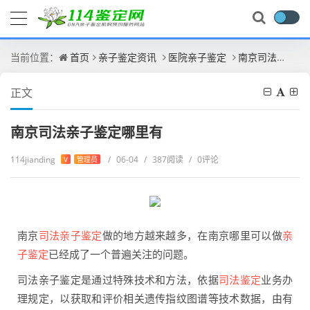
当前位置：
首页
亲子鉴定资讯
医院亲子鉴定
南京司法亲子鉴定哪里有
正文
南京司法亲子鉴定哪里有
114jianding
/
06-04
/
387阅读
/
0评论
V
管理员
南京
司法亲子鉴定
做的地方越来越多，在南京哪里可以做
亲
子鉴定
已经成了一个普遍关注的问题。
司法亲子鉴定是通过特殊技术和方法，依据
司法鉴定
业务办
理规定，以获取和评价相关遗传指纹图谱等技术数据，由有